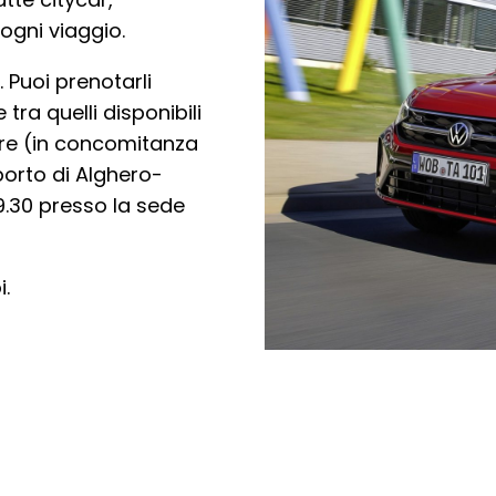
i ogni viaggio.
. Puoi prenotarli
ra quelli disponibili
 ore (in concomitanza
oporto di Alghero-
 19.30 presso la sede
i.