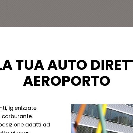
LA TUA AUTO DIRET
AEROPORTO
i, igienizzate
i carburante.
osizione adatti ad
tte citycar,