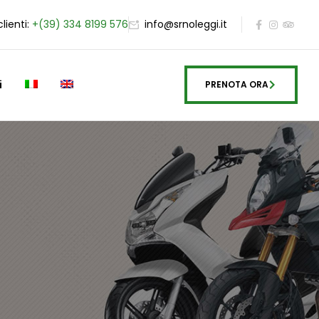
clienti:
+(39) 334 8199 576
info@srnoleggi.it
i
PRENOTA ORA